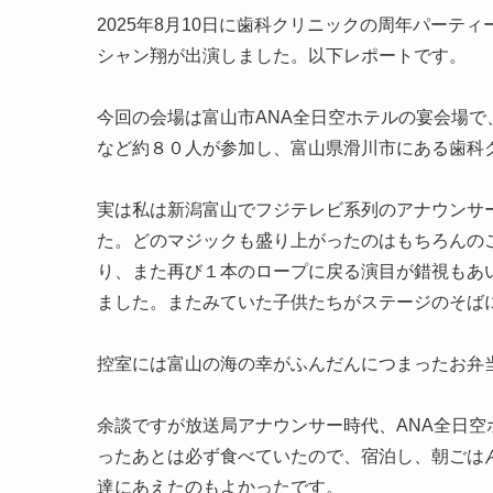
2025年8月10日に歯科クリニックの周年パーテ
シャン翔が出演しました。以下レポートです。
今回の会場は富山市ANA全日空ホテルの宴会場
など約８０人が参加し、富山県滑川市にある歯科
実は私は新潟富山でフジテレビ系列のアナウンサ
た。どのマジックも盛り上がったのはもちろんの
り、また再び１本のロープに戻る演目が錯視もあ
ました。またみていた子供たちがステージのそば
控室には富山の海の幸がふんだんにつまったお弁
余談ですが放送局アナウンサー時代、ANA全日
ったあとは必ず食べていたので、宿泊し、朝ごは
達にあえたのもよかったです。