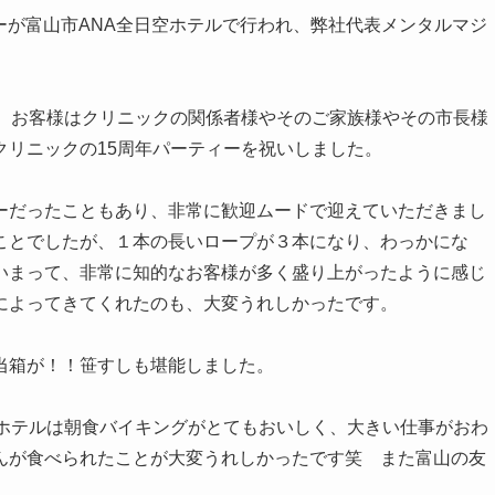
ィーが富山市ANA全日空ホテルで行われ、弊社代表メンタルマジ
で、お客様はクリニックの関係者様やそのご家族様やその市長様
クリニックの15周年パーティーを祝いしました。
ーだったこともあり、非常に歓迎ムードで迎えていただきまし
ことでしたが、１本の長いロープが３本になり、わっかにな
いまって、非常に知的なお客様が多く盛り上がったように感じ
によってきてくれたのも、大変うれしかったです。
当箱が！！笹すしも堪能しました。
空ホテルは朝食バイキングがとてもおいしく、大きい仕事がおわ
んが食べられたことが大変うれしかったです笑 また富山の友