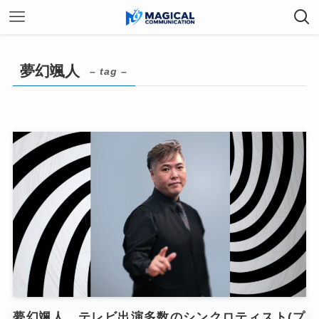
夢幻颯人
– tag –
夢幻颯人 テレビ出演多数のシンクロティスト(プ